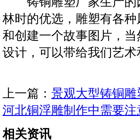
铸铜雕塑厂家生产的园
林时的优选，雕塑有各种
和创建一个故事图片，当
设计，可以带给我们艺术
上一篇：
景观大型铸铜雕
河北铜浮雕制作中需要注
相关资讯