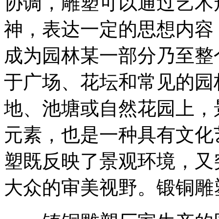
协调，雕塑可以通过艺术
神，表达一定的思想内容
成为园林某一部分乃至整
于广场、花坛和常见的园
地、池塘或自然花园上，
元素，也是一种具有文化
塑既反映了景观环境，又
大众的审美视野。锻铜雕