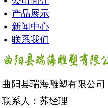
公司简介
产品展示
新闻中心
联系我们
曲阳县瑞海雕塑有限公司
联系人：苏经理