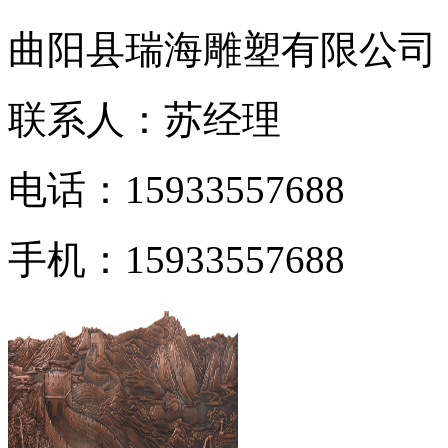
曲阳县瑞海雕塑有限公司
联系人：苏经理
电话：15933557688
手机：15933557688