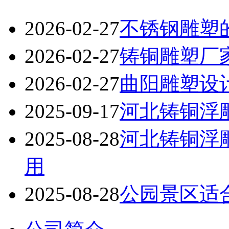
2026-02-27
不锈钢雕塑
2026-02-27
铸铜雕塑厂
2026-02-27
曲阳雕塑设
2025-09-17
河北铸铜浮
2025-08-28
河北铸铜浮
用
2025-08-28
公园景区适